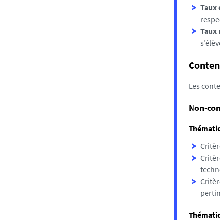
Taux 
respe
Taux 
s’élèv
Conten
Les conte
Non-con
Thématiq
Critèr
Critè
techno
Critèr
pertin
Thématiq