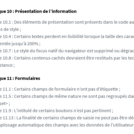
e 10 : Présentation de l’information
e 10.1 : Des éléments de présentation sont présents dans le code au 
es de style ;
e 10.4 : Certains textes perdent en lisibilité lorsque la taille des cara
ntée jusqu’à 200% ;
e 10.7 : Le style du focus natif du navigateur est supprimé ou dégrad
e 10.8 : Certains contenus cachés devraient être restitués par les t
stance ;
ue 11 : Formulaires
e 11.1 : Certains champs de formulaire n’ont pas d’étiquette ;
re 11.5 : Certains champs de même nature ne sont pas regroupés da
set> ;
e 11.9 : L'intitulé de certains boutons n’est pas pertinent ;
e 11.13 : La finalité de certains champs de saisie ne peut pas être dé
mplissage automatique des champs avec les données de l'utilisateur 