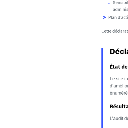
Sensibi
adminis
Plan d’act
Cette déclarat
Décl
État de
Le site i
d’amélior
énumérée
Résulta
L’audit d