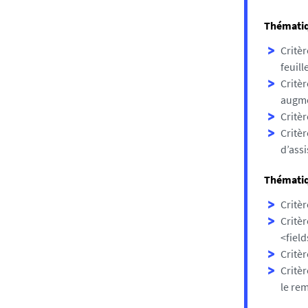
Thématiqu
Critèr
feuill
Critèr
augme
Critèr
Critèr
d’assi
Thématiq
Critèr
Critè
<field
Critèr
Critèr
le re