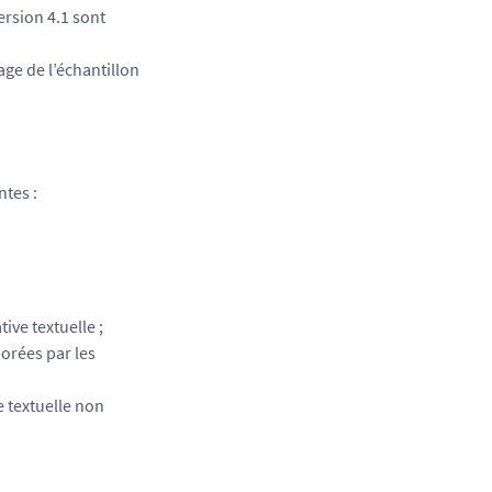
ersion 4.1 sont
ge de l’échantillon
ntes :
ive textuelle ;
norées par les
e textuelle non