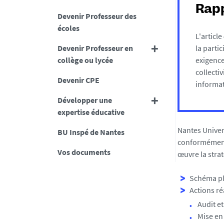
Rapp
Devenir Professeur des
écoles
L'article
Devenir Professeur en
la parti
collège ou lycée
exigence
collecti
Devenir CPE
informat
Développer une
expertise éducative
Nantes Univers
BU Inspé de Nantes
conformément à
Vos documents
œuvre la strat
Schéma plu
Actions ré
Audit et
Mise en