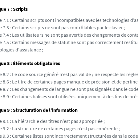
e 7 : Scripts
e 7.1 : Certains scripts sont incompatibles avec les technologies d’as
e 7.3 : Certains scripts ne sont pas contrôlables par le clavier ;
e 7.4 : Les utilisateurs ne sont pas avertis des changements de conte
e 7.5 : Certains messages de statut ne sont pas correctement restitu
logies d'assistance ;
ue 8 : Éléments obligatoires
e 8.2 : Le code source généré n’est pas valide / ne respecte les règles
e 8.6 : Le titre de certaines pages manque de précision et de pertine
e 8.7 : Les changements de langue ne sont pas signalés dans le code
e 8.9 : Certaines balises sont utilisées uniquement à des fins de pré
e 9 : Structuration de l’information
e 9.1 : La hiérarchie des titres n’est pas appropriée ;
e 9.2 : La structure de certaines pages n’est pas cohérente ;
e 9.3 : Certaines listes sont incorrectement structurées dans le code