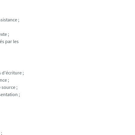
sistance ;
xte ;
és par les
 d'écriture ;
nce ;
 source ;
sentation ;
 ;