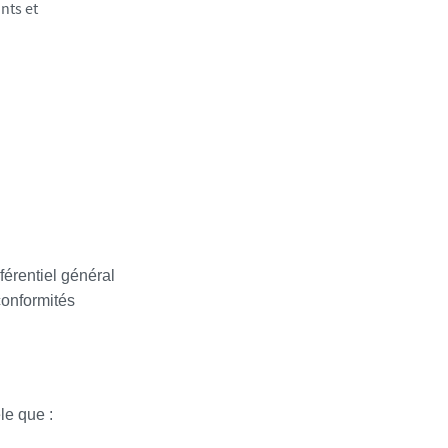
nts et
férentiel général
conformités
le que :