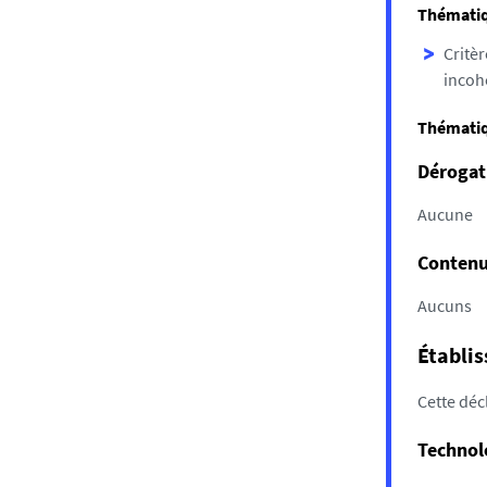
Thématiq
Critèr
incoh
Thématiq
Dérogat
Aucune
Contenus
Aucuns
Établis
Cette décl
Technolo