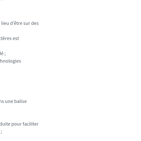
lieu d’être sur des
ctères est
é ;
echnologies
ns une balise
duite pour faciliter
;